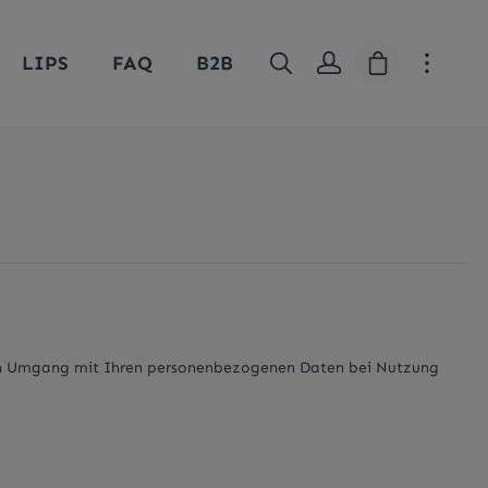
Warenkorb e
LIPS
FAQ
B2B
r den Umgang mit Ihren personenbezogenen Daten bei Nutzung