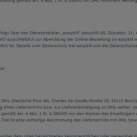
tellung gemäß Art. 6 Abs. 1 lit. b DSGVO an DHL Fulfilment weiter
olgt über den Dienstanbieter „easybill“ (easybill UG, Düsselstr. 21
 ausschließlich zur Abwicklung der Online-Bestellung an easybill w
rlich ist. Details zum Datenschutz bei easybill und die Datenschutze
ter
r DHL (Deutsche Post AG, Charles-de-Gaulle-Straße 20, 53113 Bonn), 
nes Liefertermins bzw. zur Lieferankündigung an DHL weiter, sofern
g gemäß Art. 6 Abs. 1 lit. b DSGVO nur den Namen des Empfängers u
sem Fall ist eine vorherige Abstimmung des Liefertermins mit DHL bz
egenüber dem oben bezeichneten Verantwortlichen oder gegenüber d