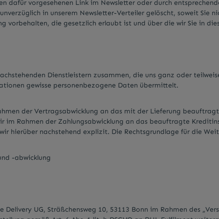
 den dafür vorgesehenen Link im Newsletter oder durch entspreche
verzüglich in unserem Newsletter-Verteiler gelöscht, soweit Sie ni
rbehalten, die gesetzlich erlaubt ist und über die wir Sie in dies
 nachstehenden Dienstleistern zusammen, die uns ganz oder teilweis
mationen gewisse personenbezogene Daten übermittelt.
men der Vertragsabwicklung an das mit der Lieferung beauftragt
ir im Rahmen der Zahlungsabwicklung an das beauftragte Kreditinsti
 wir hierüber nachstehend explizit. Die Rechtsgrundlage für die Weite
 und -abwicklung
me Delivery UG, Sträßchensweg 10, 53113 Bonn im Rahmen des „Ver