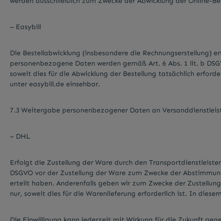
werden ausschließlich zum Zwecke der Abwicklung der Online-Bes
– Easybill
Die Bestellabwicklung (insbesondere die Rechnungserstellung) erf
personenbezogene Daten werden gemäß Art. 6 Abs. 1 lit. b DSGVO
soweit dies für die Abwicklung der Bestellung tatsächlich erforde
unter easybill.de einsehbar.
7.3 Weitergabe personenbezogener Daten an Versanddienstleis
– DHL
Erfolgt die Zustellung der Ware durch den Transportdienstleiste
DSGVO vor der Zustellung der Ware zum Zwecke der Abstimmung ei
erteilt haben. Anderenfalls geben wir zum Zwecke der Zustellun
nur, soweit dies für die Warenlieferung erforderlich ist. In die
Die Einwilligung kann jederzeit mit Wirkung für die Zukunft g